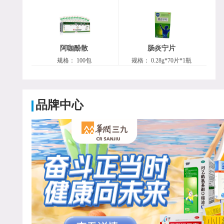
阿咖酚散
肠炎宁片
规格：
100包
规格：
0.28g*70片*1瓶
品牌中心